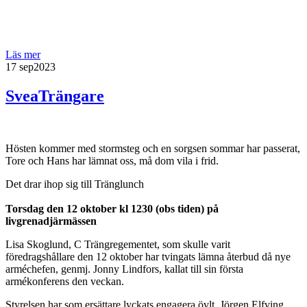
Läs mer
17 sep
2023
SveaTrängare
Hösten kommer med stormsteg och en sorgsen sommar har passerat,
Tore och Hans har lämnat oss, må dom vila i frid.
Det drar ihop sig till Tränglunch
Torsdag
den 12 oktober kl 1230 (obs tiden) på
livgrenadjärmässen
Lisa Skoglund, C Trängregementet, som skulle varit
föredragshållare den 12 oktober har tvingats lämna återbud då nye
arméchefen, genmj. Jonny Lindfors, kallat till sin första
armékonferens den veckan.
Styrelsen har som ersättare lyckats engagera övlt. Jörgen Elfving