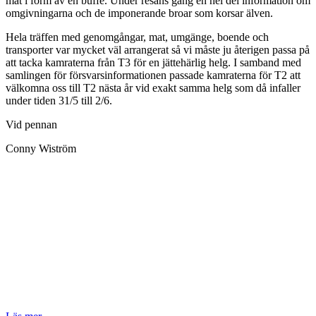
mat i form av en buffé. Under resans gång en hel del information om
omgivningarna och de imponerande broar som korsar älven.
Hela träffen med genomgångar, mat, umgänge, boende och
transporter var mycket väl arrangerat så vi måste ju återigen passa på
att tacka kamraterna från T3 för en jättehärlig helg. I samband med
samlingen för försvarsinformationen passade kamraterna för T2 att
välkomna oss till T2 nästa år vid exakt samma helg som då infaller
under tiden 31/5 till 2/6.
Vid pennan
Conny Wiström