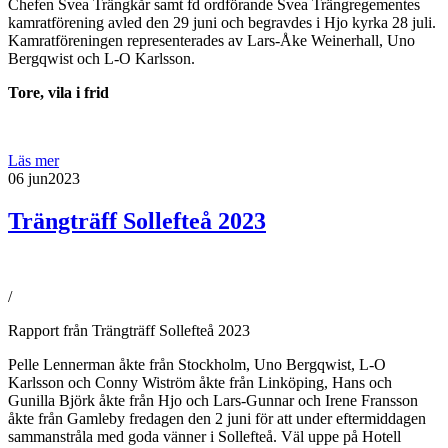
Chefen Svea Trängkår samt fd ordförande Svea Trängregementes
kamratförening avled den 29 juni och begravdes i Hjo kyrka 28 juli.
Kamratföreningen representerades av Lars-Åke Weinerhall, Uno
Bergqwist och L-O Karlsson.
Tore, vila i frid
Läs mer
06 jun
2023
Trängträff Sollefteå 2023
/
Rapport från Trängträff Sollefteå 2023
Pelle Lennerman åkte från Stockholm, Uno Bergqwist, L-O
Karlsson och Conny Wiström åkte från Linköping, Hans och
Gunilla Björk åkte från Hjo och Lars-Gunnar och Irene Fransson
åkte från Gamleby fredagen den 2 juni för att under eftermiddagen
sammanstråla med goda vänner i Sollefteå. Väl uppe på Hotell