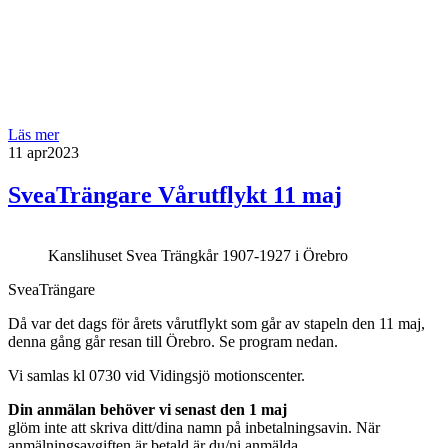
Läs mer
11 apr
2023
SveaTrängare Vårutflykt 11 maj
Kanslihuset Svea Trängkår 1907-1927 i Örebro
SveaTrängare
Då var det dags för årets vårutflykt som går av stapeln den 11 maj,
denna gång går resan till Örebro. Se program nedan.
Vi samlas kl 0730 vid Vidingsjö motionscenter.
Din anmälan behöver vi senast den 1 maj
glöm inte att skriva ditt/dina namn på inbetalningsavin. När
anmälningsavgiften är betald är du/ni anmälda.