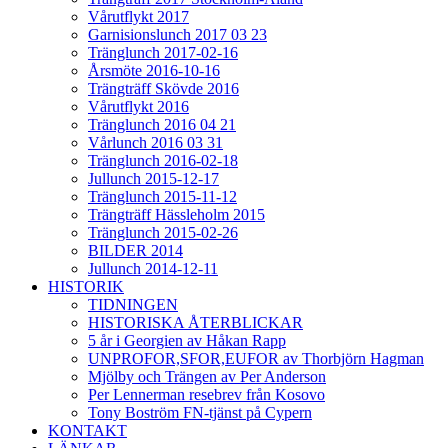
Vårutflykt 2017
Garnisionslunch 2017 03 23
Tränglunch 2017-02-16
Årsmöte 2016-10-16
Trängträff Skövde 2016
Vårutflykt 2016
Tränglunch 2016 04 21
Vårlunch 2016 03 31
Tränglunch 2016-02-18
Jullunch 2015-12-17
Tränglunch 2015-11-12
Trängträff Hässleholm 2015
Tränglunch 2015-02-26
BILDER 2014
Jullunch 2014-12-11
HISTORIK
TIDNINGEN
HISTORISKA ÅTERBLICKAR
5 år i Georgien av Håkan Rapp
UNPROFOR,SFOR,EUFOR av Thorbjörn Hagman
Mjölby och Trängen av Per Anderson
Per Lennerman resebrev från Kosovo
Tony Boström FN-tjänst på Cypern
KONTAKT