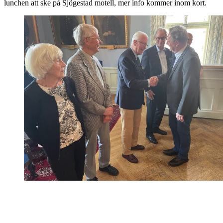
lunchen att ske på Sjögestad motell, mer info kommer inom kort.