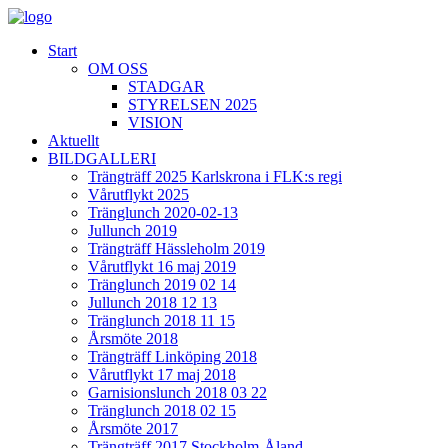
Start
OM OSS
STADGAR
STYRELSEN 2025
VISION
Aktuellt
BILDGALLERI
Trängträff 2025 Karlskrona i FLK:s regi
Vårutflykt 2025
Tränglunch 2020-02-13
Jullunch 2019
Trängträff Hässleholm 2019
Vårutflykt 16 maj 2019
Tränglunch 2019 02 14
Jullunch 2018 12 13
Tränglunch 2018 11 15
Årsmöte 2018
Trängträff Linköping 2018
Vårutflykt 17 maj 2018
Garnisionslunch 2018 03 22
Tränglunch 2018 02 15
Årsmöte 2017
Trängträff 2017 Stockholm-Åland