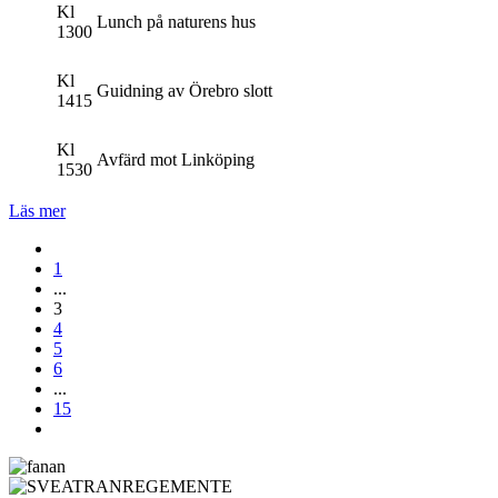
Kl
Lunch på naturens hus
1300
Kl
Guidning av Örebro slott
1415
Kl
Avfärd mot Linköping
1530
Läs mer
1
...
3
4
5
6
...
15