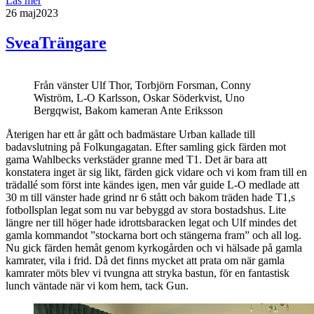
Läs mer
26 maj
2023
SveaTrängare
Från vänster Ulf Thor, Torbjörn Forsman, Conny
Wiström, L-O Karlsson, Oskar Söderkvist, Uno
Bergqwist, Bakom kameran Ante Eriksson
Återigen har ett år gått och badmästare Urban kallade till
badavslutning på Folkungagatan. Efter samling gick färden mot
gama Wahlbecks verkstäder granne med T1. Det är bara att
konstatera inget är sig likt, färden gick vidare och vi kom fram till en
trädallé som först inte kändes igen, men vår guide L-O medlade att
30 m till vänster hade grind nr 6 stått och bakom träden hade T1,s
fotbollsplan legat som nu var bebyggd av stora bostadshus. Lite
längre ner till höger hade idrottsbaracken legat och Ulf mindes det
gamla kommandot ”stockarna bort och stängerna fram” och all log.
Nu gick färden hemåt genom kyrkogården och vi hälsade på gamla
kamrater, vila i frid. Då det finns mycket att prata om när gamla
kamrater möts blev vi tvungna att stryka bastun, för en fantastisk
lunch väntade när vi kom hem, tack Gun.