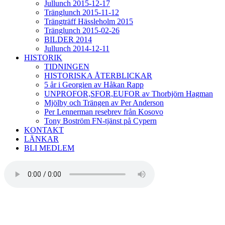
Jullunch 2015-12-17
Tränglunch 2015-11-12
Trängträff Hässleholm 2015
Tränglunch 2015-02-26
BILDER 2014
Jullunch 2014-12-11
HISTORIK
TIDNINGEN
HISTORISKA ÅTERBLICKAR
5 år i Georgien av Håkan Rapp
UNPROFOR,SFOR,EUFOR av Thorbjörn Hagman
Mjölby och Trängen av Per Anderson
Per Lennerman resebrev från Kosovo
Tony Boström FN-tjänst på Cypern
KONTAKT
LÄNKAR
BLI MEDLEM