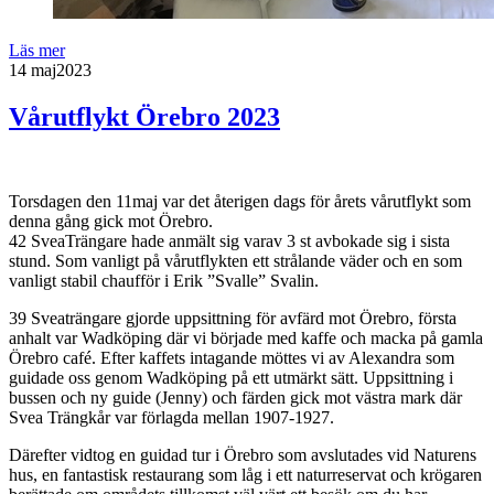
Läs mer
14 maj
2023
Vårutflykt Örebro 2023
Torsdagen den 11maj var det återigen dags för årets vårutflykt som
denna gång gick mot Örebro.
42 SveaTrängare hade anmält sig varav 3 st avbokade sig i sista
stund. Som vanligt på vårutflykten ett strålande väder och en som
vanligt stabil chaufför i Erik ”Svalle” Svalin.
39 Sveaträngare gjorde uppsittning för avfärd mot Örebro, första
anhalt var Wadköping där vi började med kaffe och macka på gamla
Örebro café. Efter kaffets intagande möttes vi av Alexandra som
guidade oss genom Wadköping på ett utmärkt sätt. Uppsittning i
bussen och ny guide (Jenny) och färden gick mot västra mark där
Svea Trängkår var förlagda mellan 1907-1927.
Därefter vidtog en guidad tur i Örebro som avslutades vid Naturens
hus, en fantastisk restaurang som låg i ett naturreservat och krögaren