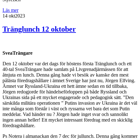
Läs mer
14 okt
2023
Tränglunch 12 oktober
SveaTrängare
Den 12 oktober var det dags för höstens första Tränglunch och ett
40-tal SveaTrängare hade samlats på Livgrenadjärmässen för att
åtnjuta en lunch. Denna gång hade vi besök av kanske den mest
pålästa föredragshållare i ämnet Sverige har just nu, Jörgen Elfving.
Ämnet var Ryssland-Ukraina ett hett ämne sedan en tid tillbaka,
Jörgen redogjorde för händelseförloppen på både Ryssland och
Ukrainas sida på ett mycket engagerade och pedagogisk sätt. ”Den
särskilda militära operationen ” Putins invasion av Ukraina är det väl
inte många som förstår i väst och ryssarna vet bara det som Putin
meddelar. Vad händer nu ? Jörgen hade inget svar och sannolikt
ingen annan heller! Ett mycket intressant föredrag med en skicklig
föredragshållare.
Ps Notera i almanackan den 7 dec för jullunch. Denna gång kommer