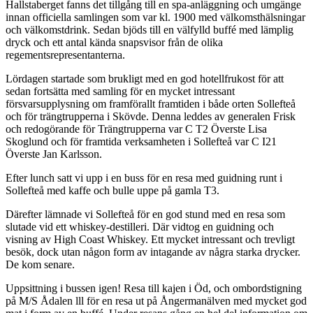
Hallstaberget fanns det tillgång till en spa-anläggning och umgänge
innan officiella samlingen som var kl. 1900 med välkomsthälsningar
och välkomstdrink. Sedan bjöds till en välfylld buffé med lämplig
dryck och ett antal kända snapsvisor från de olika
regementsrepresentanterna.
Lördagen startade som brukligt med en god hotellfrukost för att
sedan fortsätta med samling för en mycket intressant
försvarsupplysning om framförallt framtiden i både orten Sollefteå
och för trängtrupperna i Skövde. Denna leddes av generalen Frisk
och redogörande för Trängtrupperna var C T2 Överste Lisa
Skoglund och för framtida verksamheten i Sollefteå var C I21
Överste Jan Karlsson.
Efter lunch satt vi upp i en buss för en resa med guidning runt i
Sollefteå med kaffe och bulle uppe på gamla T3.
Därefter lämnade vi Sollefteå för en god stund med en resa som
slutade vid ett whiskey-destilleri. Där vidtog en guidning och
visning av High Coast Whiskey. Ett mycket intressant och trevligt
besök, dock utan någon form av intagande av några starka drycker.
De kom senare.
Uppsittning i bussen igen! Resa till kajen i Öd, och ombordstigning
på M/S Ådalen lll för en resa ut på Ångermanälven med mycket god