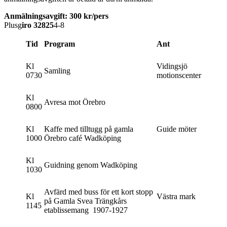
Anmälningsavgift: 300 kr/pers
Plusg
iro 32825
4-8
Tid
Program
Ant
Kl
Vidingsjö
Samling
0730
motionscenter
Kl
Avresa mot Örebro
0800
Kl
Kaffe med tilltugg på gamla
Guide möter
1000
Örebro café Wadköping
Kl
Guidning genom Wadköping
1030
Avfärd med buss för ett kort stopp
Kl
Västra mark
på Gamla Svea Trängkårs
1145
etablissemang 1907-1927