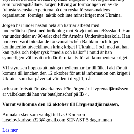
som föredragshållare. Jörgen Elfving är förmodligen en av de
främsta svenska experterna på den ryska försvarsmaktens
organisation, förmåga, taktik och inte minst kriget mot Ukraina.
Jörgen har under nästan hela sin karriär arbetat med
underrättelsetjänst med inriktning mot Sovjetunionen/Ryssland. Han
var under delar av 90-talet chef för Arméns Underrättelseskola. Han
har även varit biträdande försvarsattaché i Baltikum och följer
kontinuerligt utvecklingen kring kriget i Ukraina. I och med att han
kan ryska och följer rysk ”media och källor” i nutid är han
synnerligen väl insatt och därför ofta i tv för att kommentera kriget.
Vi i styrelsen hoppas att många medlemmar tar tillfället i akt för att
komma till lunchen den 12 oktober för att få information om kriget i
Ukraina som har påverkat världen i drygt 1,5 år
och som fortsatt lär påverka oss. För Jörgen är Livgrenadjärmässen
är välbekant då han var bataljonschef på IB 4.
Varmt välkomna den 12 oktober till Livgrenadjärmässen,
Anmälan sker som vanligt till L-O Karlsson
larsolov.karlsson323@gmail.com SENAST 5 dagar innan
Läs mer