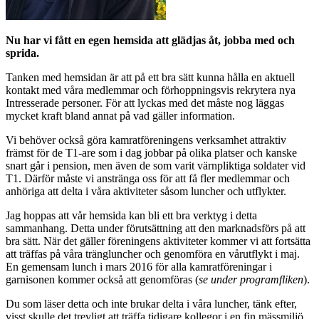
Nu har vi fått en egen hemsida att glädjas åt, jobba med och
sprida.
Tanken med hemsidan är att på ett bra sätt kunna hålla en aktuell
kontakt med våra medlemmar och förhoppningsvis rekrytera nya
Intresserade personer. För att lyckas med det måste nog läggas
mycket kraft bland annat på vad gäller information.
Vi behöver också göra kamratföreningens verksamhet attraktiv
främst för de T1-are som i dag jobbar på olika platser och kanske
snart går i pension, men även de som varit värnpliktiga soldater vid
T1. Därför måste vi anstränga oss för att få fler medlemmar och
anhöriga att delta i våra aktiviteter såsom luncher och utflykter.
Jag hoppas att vår hemsida kan bli ett bra verktyg i detta
sammanhang. Detta under förutsättning att den marknadsförs på att
bra sätt. När det gäller föreningens aktiviteter kommer vi att fortsätta
att träffas på våra trängluncher och genomföra en vårutflykt i maj.
En gemensam lunch i mars 2016 för alla kamratföreningar i
garnisonen kommer också att genomföras (
se under programfliken
).
Du som läser detta och inte brukar delta i våra luncher, tänk efter,
visst skulle det trevligt att träffa tidigare kollegor i en fin mässmiljö