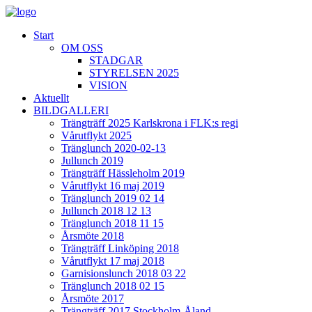
Start
OM OSS
STADGAR
STYRELSEN 2025
VISION
Aktuellt
BILDGALLERI
Trängträff 2025 Karlskrona i FLK:s regi
Vårutflykt 2025
Tränglunch 2020-02-13
Jullunch 2019
Trängträff Hässleholm 2019
Vårutflykt 16 maj 2019
Tränglunch 2019 02 14
Jullunch 2018 12 13
Tränglunch 2018 11 15
Årsmöte 2018
Trängträff Linköping 2018
Vårutflykt 17 maj 2018
Garnisionslunch 2018 03 22
Tränglunch 2018 02 15
Årsmöte 2017
Trängträff 2017 Stockholm-Åland