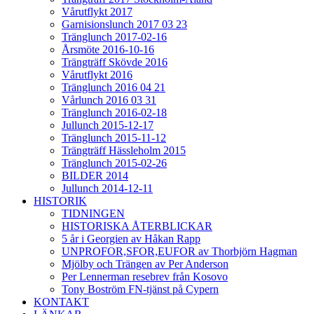
Vårutflykt 2017
Garnisionslunch 2017 03 23
Tränglunch 2017-02-16
Årsmöte 2016-10-16
Trängträff Skövde 2016
Vårutflykt 2016
Tränglunch 2016 04 21
Vårlunch 2016 03 31
Tränglunch 2016-02-18
Jullunch 2015-12-17
Tränglunch 2015-11-12
Trängträff Hässleholm 2015
Tränglunch 2015-02-26
BILDER 2014
Jullunch 2014-12-11
HISTORIK
TIDNINGEN
HISTORISKA ÅTERBLICKAR
5 år i Georgien av Håkan Rapp
UNPROFOR,SFOR,EUFOR av Thorbjörn Hagman
Mjölby och Trängen av Per Anderson
Per Lennerman resebrev från Kosovo
Tony Boström FN-tjänst på Cypern
KONTAKT