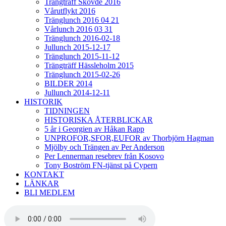
Trängträff Skövde 2016
Vårutflykt 2016
Tränglunch 2016 04 21
Vårlunch 2016 03 31
Tränglunch 2016-02-18
Jullunch 2015-12-17
Tränglunch 2015-11-12
Trängträff Hässleholm 2015
Tränglunch 2015-02-26
BILDER 2014
Jullunch 2014-12-11
HISTORIK
TIDNINGEN
HISTORISKA ÅTERBLICKAR
5 år i Georgien av Håkan Rapp
UNPROFOR,SFOR,EUFOR av Thorbjörn Hagman
Mjölby och Trängen av Per Anderson
Per Lennerman resebrev från Kosovo
Tony Boström FN-tjänst på Cypern
KONTAKT
LÄNKAR
BLI MEDLEM