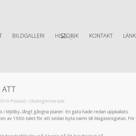
T
BILDGALLERI
HISTORIK
KONTAKT
LÄNK
 ATT
 2019
Postad i
Okategoriserade
s i Mjölby, långt gångna planer. En gata hade redan uppkallats
ten av 1930-talet för att sedan byta namn till Magasinsgatan. För
plutonsbefälselev på 2.komp på T1 har forskat på