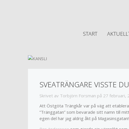
START
AKTUELL
SVEATRÄNGARE VISSTE DU
Skrivet av
Torbjörn Forsman
på
27 februari,
Att Östgöta Trängkår var på väg att etablera
”Tränggatan” som bevarade sitt namn till mit
egen del har jag aldrig åkt på Magasinsgatan!
Per Andersson
som gjorde sin värnplikt som 