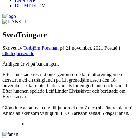
LÄNKAR
BLI MEDLEM
SveaTrängare
Skrivet av
Torbjörn Forsman
på
21 november, 2021
Postad i
Okategoriserade
Äntligen är vi på banan igen.
Efter minskade restriktioner genomförde kamratföreningen en
återstart med en tränglunch på Livgrenadjärmässen den 18
november.17 kamrater hade samlats för en god lunch och samtal.
Efter lunchen spelade Leif Linder Elvisskivor och berättade om
Elvis karriär.
Glöm inte att anmäla dig till julbordet den 7 dec (obs ändrat datum)
Anmälan sker som vanligt till L-O Karlsson senast 5 dagar innan.