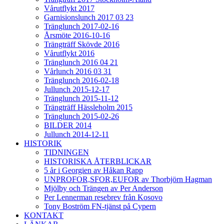
Vårutflykt 2017
Garnisionslunch 2017 03 23
Tränglunch 2017-02-16
Årsmöte 2016-10-16
Trängträff Skövde 2016
Vårutflykt 2016
Tränglunch 2016 04 21
Vårlunch 2016 03 31
Tränglunch 2016-02-18
Jullunch 2015-12-17
Tränglunch 2015-11-12
Trängträff Hässleholm 2015
Tränglunch 2015-02-26
BILDER 2014
Jullunch 2014-12-11
HISTORIK
TIDNINGEN
HISTORISKA ÅTERBLICKAR
5 år i Georgien av Håkan Rapp
UNPROFOR,SFOR,EUFOR av Thorbjörn Hagman
Mjölby och Trängen av Per Anderson
Per Lennerman resebrev från Kosovo
Tony Boström FN-tjänst på Cypern
KONTAKT