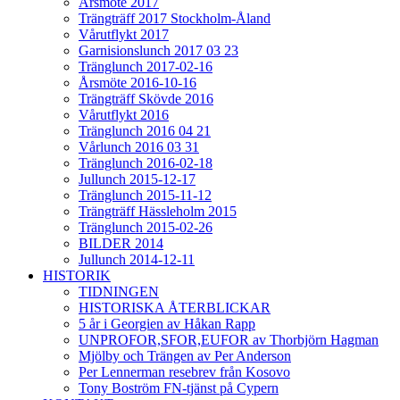
Årsmöte 2017
Trängträff 2017 Stockholm-Åland
Vårutflykt 2017
Garnisionslunch 2017 03 23
Tränglunch 2017-02-16
Årsmöte 2016-10-16
Trängträff Skövde 2016
Vårutflykt 2016
Tränglunch 2016 04 21
Vårlunch 2016 03 31
Tränglunch 2016-02-18
Jullunch 2015-12-17
Tränglunch 2015-11-12
Trängträff Hässleholm 2015
Tränglunch 2015-02-26
BILDER 2014
Jullunch 2014-12-11
HISTORIK
TIDNINGEN
HISTORISKA ÅTERBLICKAR
5 år i Georgien av Håkan Rapp
UNPROFOR,SFOR,EUFOR av Thorbjörn Hagman
Mjölby och Trängen av Per Anderson
Per Lennerman resebrev från Kosovo
Tony Boström FN-tjänst på Cypern