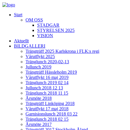
Start
OM OSS
STADGAR
STYRELSEN 2025
VISION
Aktuellt
BILDGALLERI
Trängträff 2025 Karlskrona i FLK:s regi
Vårutflykt 2025
Tränglunch 2020-02-13
Jullunch 2019
Trängträff Hässleholm 2019
Vårutflykt 16 maj 2019
Tränglunch 2019 02 14
Jullunch 2018 12 13
Tränglunch 2018 11 15
Årsmöte 2018
Trängträff Linköping 2018
Vårutflykt 17 maj 2018
Garnisionslunch 2018 03 22
Tränglunch 2018 02 15
Årsmöte 2017
Trängträff 2017 Stockholm-Åland