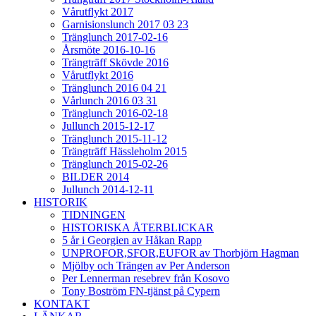
Vårutflykt 2017
Garnisionslunch 2017 03 23
Tränglunch 2017-02-16
Årsmöte 2016-10-16
Trängträff Skövde 2016
Vårutflykt 2016
Tränglunch 2016 04 21
Vårlunch 2016 03 31
Tränglunch 2016-02-18
Jullunch 2015-12-17
Tränglunch 2015-11-12
Trängträff Hässleholm 2015
Tränglunch 2015-02-26
BILDER 2014
Jullunch 2014-12-11
HISTORIK
TIDNINGEN
HISTORISKA ÅTERBLICKAR
5 år i Georgien av Håkan Rapp
UNPROFOR,SFOR,EUFOR av Thorbjörn Hagman
Mjölby och Trängen av Per Anderson
Per Lennerman resebrev från Kosovo
Tony Boström FN-tjänst på Cypern
KONTAKT