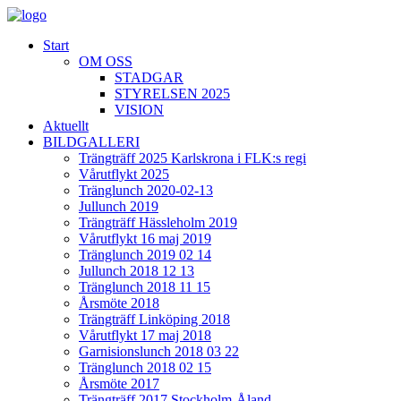
Start
OM OSS
STADGAR
STYRELSEN 2025
VISION
Aktuellt
BILDGALLERI
Trängträff 2025 Karlskrona i FLK:s regi
Vårutflykt 2025
Tränglunch 2020-02-13
Jullunch 2019
Trängträff Hässleholm 2019
Vårutflykt 16 maj 2019
Tränglunch 2019 02 14
Jullunch 2018 12 13
Tränglunch 2018 11 15
Årsmöte 2018
Trängträff Linköping 2018
Vårutflykt 17 maj 2018
Garnisionslunch 2018 03 22
Tränglunch 2018 02 15
Årsmöte 2017
Trängträff 2017 Stockholm-Åland