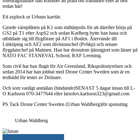
föredragshållare han kommer att prata om framtiden eller är den
redan här!
Ett axplock ur Urbans karriär.
Gjorde värnplikten på K1 som militärpolis för att därefter börja på
GS2 på T1 efter AspS2 och sedan Karlberg bytte han bana och
utbildade sig till flygförare på AF1 i Boden. Återvände till
Linköping och AF2 som divisionschef (Pvhkp) och senare
flygplatschef på Malmen. Han har dessutom tjänstgjort som lärare på
NATO FAC STANEVAL School, RAF Leeming.
Som civil har han flugit för Air Greenland, Rikspolisstyrelsen och
sedan 2014 har han jobbat med Drone Center Sweden som är en
testbädd för tester av Drönare.
Och som vanligt anmälan (bindande)SENAST 5 dagar innan till L-
O Karlsson 070-3477644 eller larsolov.karlsson323@gmail.com
PS Tack Drone Center Sweden (Urban Wahlberg)för sponsring
Urban Wahlberg