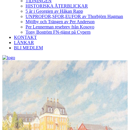
TIDNINGEN
HISTORISKA ÅTERBLICKAR
5 år i Georgien av Håkan Rapp
UNPROFOR,SFOR,EUFOR av Thorbjörn Hagman
Mjölby och Trängen av Per Anderson
Per Lennerman resebrev från Kosovo
Tony Boström FN-tjänst på Cypern
KONTAKT
LÄNKAR
BLI MEDLEM