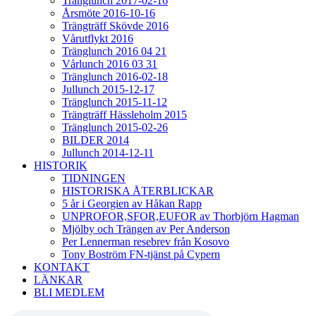
Tränglunch 2017-02-16
Årsmöte 2016-10-16
Trängträff Skövde 2016
Vårutflykt 2016
Tränglunch 2016 04 21
Vårlunch 2016 03 31
Tränglunch 2016-02-18
Jullunch 2015-12-17
Tränglunch 2015-11-12
Trängträff Hässleholm 2015
Tränglunch 2015-02-26
BILDER 2014
Jullunch 2014-12-11
HISTORIK
TIDNINGEN
HISTORISKA ÅTERBLICKAR
5 år i Georgien av Håkan Rapp
UNPROFOR,SFOR,EUFOR av Thorbjörn Hagman
Mjölby och Trängen av Per Anderson
Per Lennerman resebrev från Kosovo
Tony Boström FN-tjänst på Cypern
KONTAKT
LÄNKAR
BLI MEDLEM