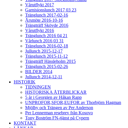
Vårutflykt 2017
Garnisionslunch 2017 03 23
Tränglunch 2017-02-16
Årsmöte 2016-10-16
Trängträff Skövde 2016
Vårutflykt 2016
Tränglunch 2016 04 21
Vårlunch 2016 03 31
Tränglunch 2016-02-18
Jullunch 2015-12-17
Tränglunch 2015-11-12
Trängträff Hässleholm 2015
Tränglunch 2015-02-26
BILDER 2014
Jullunch 2014-12-11
HISTORIK
TIDNINGEN
HISTORISKA ÅTERBLICKAR
5 år i Georgien av Håkan Rapp
UNPROFOR,SFOR,EUFOR av Thorbjörn Hagman
Mjölby och Trängen av Per Anderson
Per Lennerman resebrev från Kosovo
Tony Boström FN-tjänst på Cypern
KONTAKT