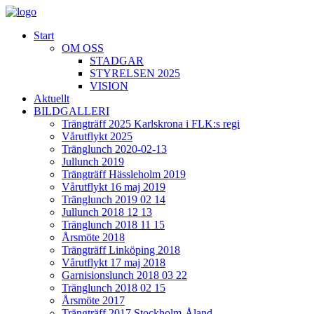
Start
OM OSS
STADGAR
STYRELSEN 2025
VISION
Aktuellt
BILDGALLERI
Trängträff 2025 Karlskrona i FLK:s regi
Vårutflykt 2025
Tränglunch 2020-02-13
Jullunch 2019
Trängträff Hässleholm 2019
Vårutflykt 16 maj 2019
Tränglunch 2019 02 14
Jullunch 2018 12 13
Tränglunch 2018 11 15
Årsmöte 2018
Trängträff Linköping 2018
Vårutflykt 17 maj 2018
Garnisionslunch 2018 03 22
Tränglunch 2018 02 15
Årsmöte 2017
Trängträff 2017 Stockholm-Åland