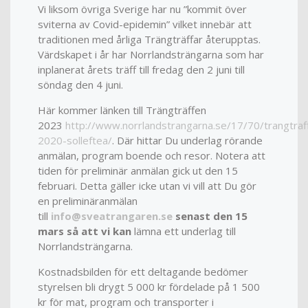
Vi liksom övriga Sverige har nu ”kommit över
sviterna av Covid-epidemin” vilket innebär att
traditionen med årliga Trängträffar återupptas.
Värdskapet i år har Norrlandsträngarna som har
inplanerat årets träff till fredag den 2 juni till
söndag den 4 juni.
Här kommer länken till Trängträffen
2023
http://www.norrlandstrangarna.se/17/70/trangtraf
2020-solleftea/
. Där hittar Du underlag rörande
anmälan, program boende och resor. Notera att
tiden för preliminär anmälan gick ut den 15
februari. Detta gäller icke utan vi vill att Du gör
en preliminäranmälan
till
info@sveatrangaren.se
senast den 15
mars så att vi kan
lämna ett underlag till
Norrlandsträngarna.
Kostnadsbilden för ett deltagande bedömer
styrelsen bli drygt 5 000 kr fördelade på 1 500
kr för mat, program och transporter i