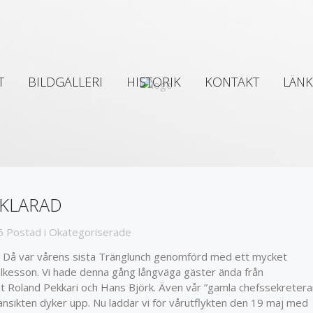
T
BILDGALLERI
HISTORIK
KONTAKT
LÄNK
VKLARAD
6
Postad i
Okategoriserade
Då var vårens sista Tränglunch genomförd med ett mycket
olkesson. Vi hade denna gång långväga gäster ända från
 Roland Pekkari och Hans Björk. Även vår ”gamla chefssekretera
 ansikten dyker upp. Nu laddar vi för vårutflykten den 19 maj med