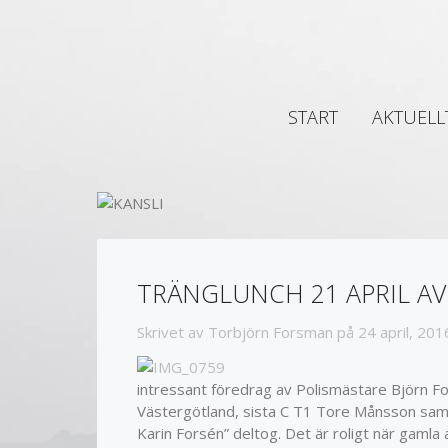
START
AKTUELL
TRÄNGLUNCH 21 APRIL A
Skrivet av
Torbjörn Forsman
på
24 april, 201
intressant föredrag av Polismästare Björn F
Västergötland, sista C T1 Tore Månsson samt
Karin Forsén” deltog. Det är roligt när gamla