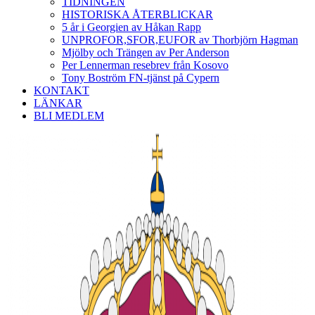
TIDNINGEN
HISTORISKA ÅTERBLICKAR
5 år i Georgien av Håkan Rapp
UNPROFOR,SFOR,EUFOR av Thorbjörn Hagman
Mjölby och Trängen av Per Anderson
Per Lennerman resebrev från Kosovo
Tony Boström FN-tjänst på Cypern
KONTAKT
LÄNKAR
BLI MEDLEM