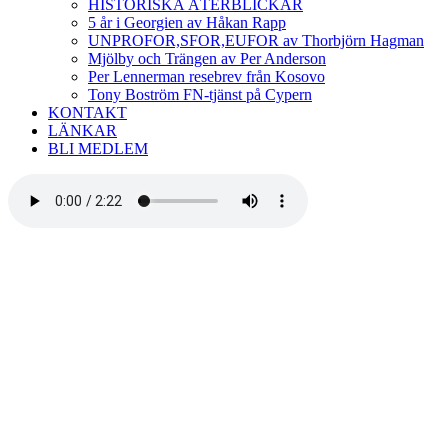
HISTORISKA ÅTERBLICKAR
5 år i Georgien av Håkan Rapp
UNPROFOR,SFOR,EUFOR av Thorbjörn Hagman
Mjölby och Trängen av Per Anderson
Per Lennerman resebrev från Kosovo
Tony Boström FN-tjänst på Cypern
KONTAKT
LÄNKAR
BLI MEDLEM